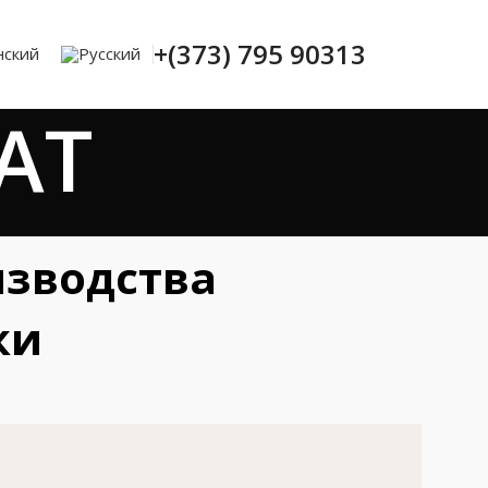
+(373) 795 90313
AT
изводства
ки