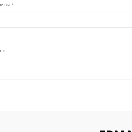
итка /
ное