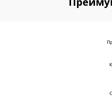
Преиму
Пр
К