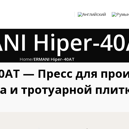
NI Hiper-40
Home
ERMANI Hiper-40AT
40AT — Пресс для про
а и тротуарной плит