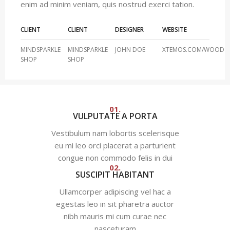
enim ad minim veniam, quis nostrud exerci tation.
CLIENT
CLIENT
DESIGNER
WEBSITE
MINDSPARKLE
MINDSPARKLE
JOHN DOE
XTEMOS.COM/WOOD
SHOP
SHOP
01.
VULPUTATE A PORTA
Vestibulum nam lobortis scelerisque
eu mi leo orci placerat a parturient
congue non commodo felis in dui
02.
SUSCIPIT HABITANT
Ullamcorper adipiscing vel hac a
egestas leo in sit pharetra auctor
nibh mauris mi cum curae nec
nasceturam